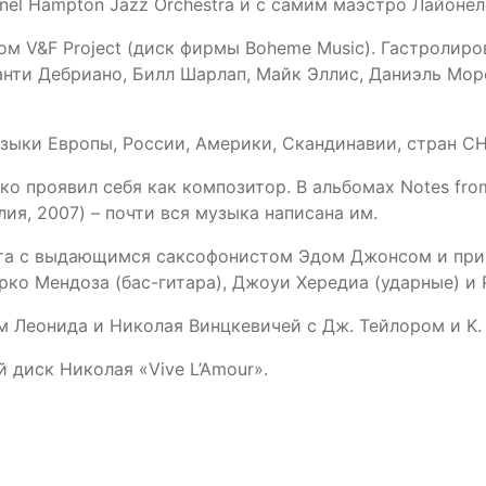
onel Hampton Jazz Orchestra и с самим маэстро Лайоне
 V&F Project (диск фирмы Boheme Music). Гастролиров
нти Дебриано, Билл Шарлап, Майк Эллис, Даниэль Море
зыки Европы, России, Америки, Скандинавии, стран СН
о проявил себя как композитор. В альбомах Notes from
лия, 2007) – почти вся музыка написана им.
тета с выдающимся cаксофонистом Эдом Джонсом и при
ко Мендоза (бас-гитара), Джоуи Хередиа (ударные) и 
м Леонида и Николая Винцкевичей с Дж. Тейлором и K.
й диск Николая «Vive L’Amour».