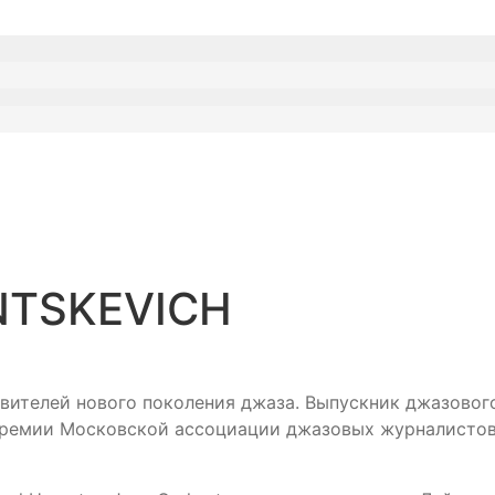
INTSKEVICH
вителей нового поколения джаза. Выпускник джазовог
т премии Московской ассоциации джазовых журналисто