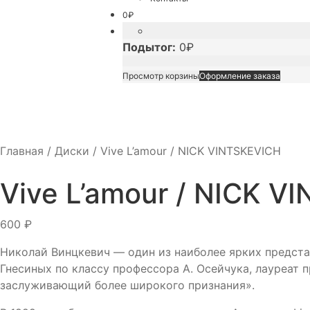
0
₽
Подытог:
0
₽
Просмотр корзины
Оформление заказа
Главная
/
Диски
/
Vive L’amour / NICK VINTSKEVICH
Vive L’amour / NICK V
600
₽
Николай Винцкевич — один из наиболее ярких предста
Гнесиных по классу профессора А. Осейчука, лауреа
заслуживающий более широкого признания».