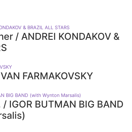
ther / ANDREI KONDAKOV &
RS
 IVAN FARMAKOVSKY
. / IGOR BUTMAN BIG BAND
salis)