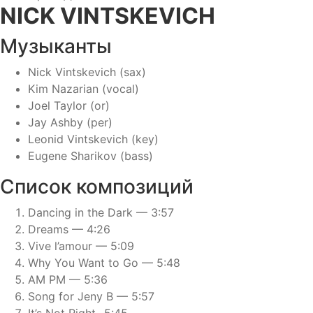
L'amour
NICK VINTSKEVICH
/
NICK
Музыканты
VINTSKEVICH
Nick Vintskevich (sax)
Kim Nazarian (vocal)
Joel Taylor (or)
Jay Ashby (per)
Leonid Vintskevich (key)
Eugene Sharikov (bass)
Список композиций
Dancing in the Dark — 3:57
Dreams — 4:26
Vive l’amour — 5:09
Why You Want to Go — 5:48
AM PM — 5:36
Song for Jeny B — 5:57
It’s Not Right- 5:45