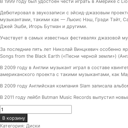
В 1999 году был удостоен чести играть в Америке с Li
Дебютировал в звукозаписи с эйсид-джазовым проектом
музыкантами, такими как — Льюис Нэш, Грэди Тэйт, Са
Джей Эшби, Игорь Бутман и другими.
Участвует в самых известных фестивалях джазовой му
За последние пять лет Николай Винцкевич особенно ярк
Songs from the Black Earth («Песни черной земли») (Анг
В 2009 году в Англии музыкант играл в составе квин
американского проекта с такими музыкантами, как Мар
В 2009 году Английская компания Slam записала альбо
В 2011 году лейбл Butman Music Records выпустил новы
Количество
товара
В корзину
Vive
Категория:
Диски