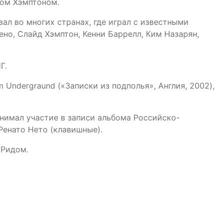
лом Хэмптоном.
ал во многих странах, где играл с известными
но, Слайд Хэмптон, Кенни Баррелл, Ким Назарян,
Г.
 Undergraund («Записки из подполья», Англия, 2002),
нимал участие в записи альбома Российско-
Ренато Нето (клавишные).
 Ридом.