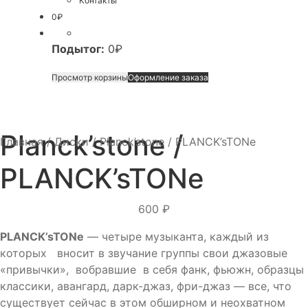
Контакты
0
₽
Подытог:
0
₽
Просмотр корзины
Оформление заказа
Planck’stone /
Главная
/
Диски
/
Planck’stone / PLANCK’sTONe
PLANCK’sTONe
600
₽
PLANCK’sTONe
— четыре музыканта, каждый из
которых вносит в звучание группы свои джазовые
«привычки», вобравшие в себя фанк, фьюжн, образцы
классики, авангард, дарк-джаз, фри-джаз — все, что
существует сейчас в этом обширном и неохватном