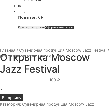
Контакты
0
₽
Подытог:
0
₽
Просмотр корзины
Оформление заказа
Главная
/
Сувенирная продукция Moscow Jazz Festival
/
Открытка Moscow
Открытка Moscow Jazz Festival
Jazz Festival
100
₽
Количество
товара
В корзину
Открытка
Категория:
Сувенирная продукция Moscow Jazz
Moscow