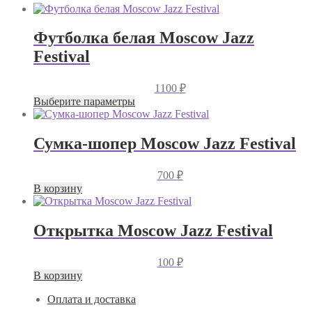
Футболка белая Moscow Jazz
Festival
1100
₽
Этот
Выберите параметры
товар
имеет
несколько
Сумка-шопер Moscow Jazz Festival
вариаций.
Опции
700
₽
можно
В корзину
выбрать
на
странице
товара.
Открытка Moscow Jazz Festival
100
₽
В корзину
Оплата и доставка