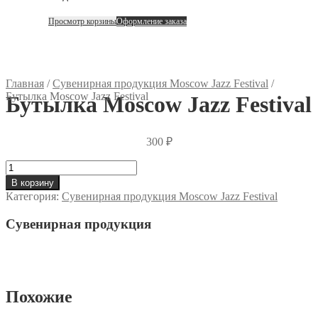
Просмотр корзины
Оформление заказа
Главная
/
Сувенирная продукция Moscow Jazz Festival
/
Бутылка Moscow Jazz Festival
Бутылка Moscow Jazz Festival
300
₽
Количество
товара
В корзину
Бутылка
Категория:
Сувенирная продукция Moscow Jazz Festival
Moscow
Jazz
Сувенирная продукция
Festival
Похожие