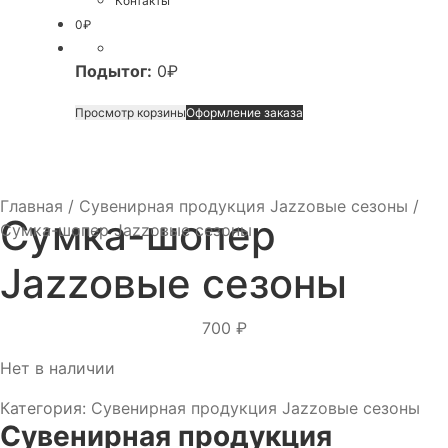
Контакты
0
₽
Подытог:
0
₽
Просмотр корзины
Оформление заказа
Главная
/
Сувенирная продукция Jazzовые сезоны
/
Сумка-шопер
Сумка-шопер Jazzовые сезоны
Jazzовые сезоны
700
₽
Нет в наличии
Категория:
Сувенирная продукция Jazzовые сезоны
Сувенирная продукция