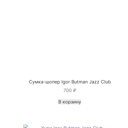
выбрать
на
странице
товара.
Сумка-шопер Igor Butman Jazz Club
700
₽
В корзину