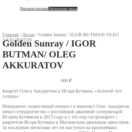
Просмотр корзины
Оформление заказа
Главная
/
Диски
/
Golden Sunray / IGOR BUTMAN/ OLEG
AKKURATOV
Golden Sunray / IGOR
BUTMAN/ OLEG
AKKURATOV
600
₽
Квартет Олега Аккуратова и Игоря Бутмана, «Золотой луч
солнца»
Невероятно талантливый пианист и вокалист Олег Аккуратов
начал сотрудничество с российской джазовой суперзвездой
Игорем Бутманом в 2013 году и с тех пор гастролирует с
квартетом Игоря Бутмана и Московским джазовым оркестром.
За последние несколько лет он выступал на крупнейших