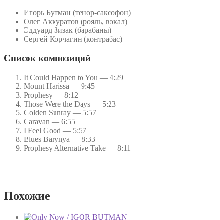
AKKURATOV
Игорь Бутман (тенор-саксофон)
Олег Аккуратов (рояль, вокал)
Эддуард Зизак (барабаны)
Сергей Корчагин (контрабас)
Список композиций
It Could Happen to You — 4:29
Mount Harissa — 9:45
Prophesy — 8:12
Those Were the Days — 5:23
Golden Sunray — 5:57
Caravan — 6:55
I Feel Good — 5:57
Blues Barynya — 8:33
Prophesy Alternative Take — 8:11
Похожие