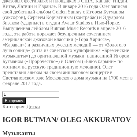
джазовых фестивалях и площадках в США, Канаде, Индии,
Китае, Латвии и Израиле. В январе 2016 года Олег записал
свой дебютный альбом Golden Sunray с Игорем Бутманом
(саксофон), Сергеем Корчагиным (контрабас) и Эдуардом
Зизаком (ударные) в студии Avatar Studios в Нью-Йорке.
Выпущенная лейблом Butman Music Records в апреле 2016
года, эта работа поражает безупречным сочетанием
американской джазовой классики («Гора Харисса»,
«Караван») и различных русских мелодий — от «Золотого
луча солнца» (хита из советского мультфильма «Бременские
музыканты») до оригинальной музыки, написанной Игорем
Бутманом («Пророчество») и Олегом («Блюз барыни» по
мотивам на русскую традиционную мелодию). Олег
представил альбом на своем аншлаговом концерте в
Светлановском зале Московского дома музыки на 1700 мест в
феврале 2017 года.
Количество
товара
В корзину
Golden
Категория:
Диски
Sunray
/
IGOR BUTMAN/ OLEG AKKURATOV
IGOR
BUTMAN/
OLEG
Музыканты