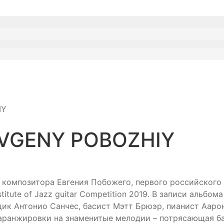
IY
 EVGENY POBOZHIY
и композитора Евгения Побожего, первого российского
itute of Jazz guitar Competition 2019. В записи альбо
к Антонио Санчес, басист Мэтт Брюэр, пианист Аарон
аранжировки на знаменитые мелодии – потрясающая бал