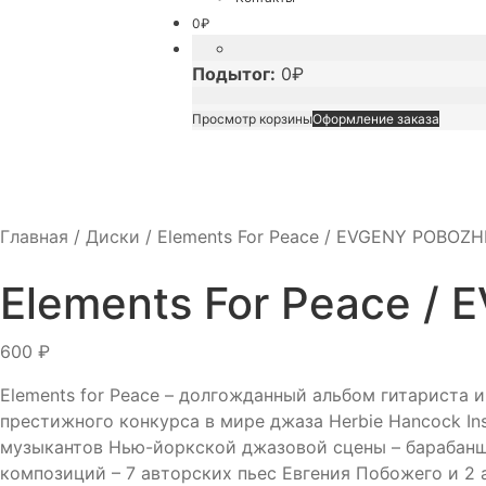
0
₽
Подытог:
0
₽
Просмотр корзины
Оформление заказа
Главная
/
Диски
/
Elements For Peace / EVGENY POBOZH
Elements For Peace /
600
₽
Elements for Peace – долгожданный альбом гитариста 
престижного конкурса в мире джаза Herbie Hancock Inst
музыкантов Нью-йоркской джазовой сцены – барабанщи
композиций – 7 авторских пьес Евгения Побожего и 2 