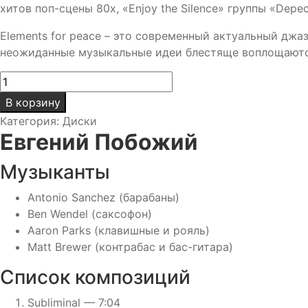
хитов поп-сцены 80х, «Enjoy the Silence» группы «Depe
Elements for peace – это современный актуальный джа
неожиданные музыкальные идеи блестяще воплощаютс
Количество
товара
В корзину
Elements
Категория:
Диски
For
Евгений Побожий
Peace
/
Музыканты
EVGENY
POBOZHIY
Antonio Sanchez (барабаны)
Ben Wendel (саксофон)
Aaron Parks (клавишные и рояль)
Matt Brewer (контрабас и бас-гитара)
Список композиций
Subliminal — 7:04